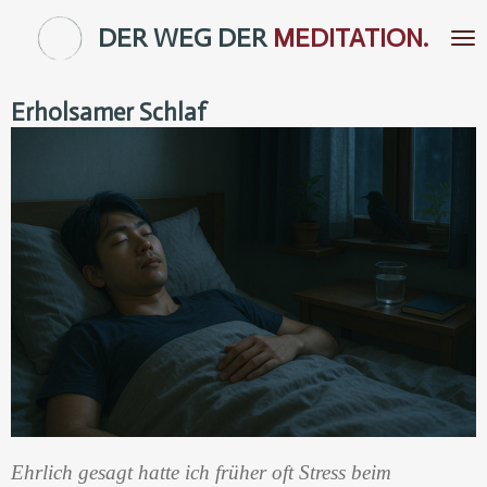
Zum
DER WEG DER
MEDITATION.
Hauptinhalt
springen
Erholsamer Schlaf
Ehrlich gesagt hatte ich früher oft Stress beim