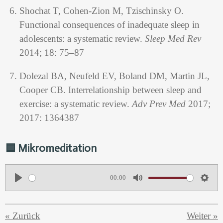
Shochat T, Cohen-Zion M, Tzischinsky O.
Functional consequences of inadequate sleep in
adolescents: a systematic review.
Sleep Med Rev
2014; 18: 75–87
Dolezal BA, Neufeld EV, Boland DM, Martin JL,
Cooper CB. Interrelationship between sleep and
exercise: a systematic review.
Adv Prev Med
2017;
2017: 1364387
🟦 Mikromeditation
00:00
P
M
S
l
u
e
«
Zurück
Weiter
»
a
t
t