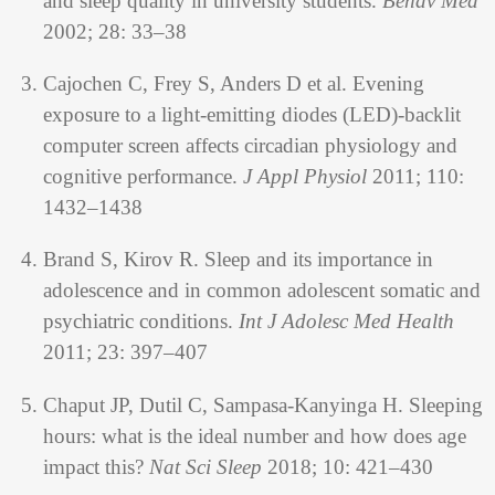
and sleep quality in university students.
Behav Med
2002; 28: 33–38
Cajochen C, Frey S, Anders D et al. Evening
exposure to a light-emitting diodes (LED)-backlit
computer screen affects circadian physiology and
cognitive performance.
J Appl Physiol
2011; 110:
1432–1438
Brand S, Kirov R. Sleep and its importance in
adolescence and in common adolescent somatic and
psychiatric conditions.
Int J Adolesc Med Health
2011; 23: 397–407
Chaput JP, Dutil C, Sampasa-Kanyinga H. Sleeping
hours: what is the ideal number and how does age
impact this?
Nat Sci Sleep
2018; 10: 421–430