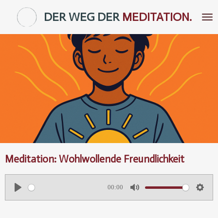
Zum
DER WEG DER
MEDITATION.
Hauptinhalt
springen
Meditation: Wohlwollende Freundlichkeit
00:00
P
M
S
l
u
e