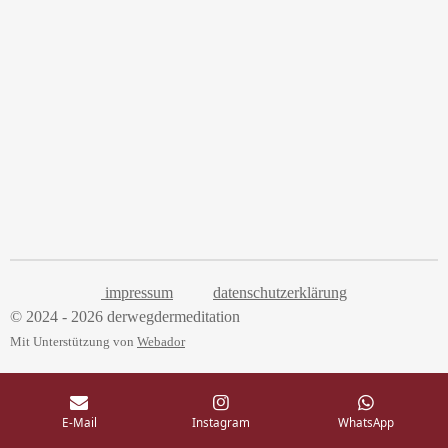
a
t
t
y
e
t
i
n
g
s
impressum
datenschutzerklärung
© 2024 - 2026 derwegdermeditation
Mit Unterstützung von
Webador
E-Mail
Instagram
WhatsApp