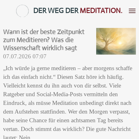
Zum
DER WEG DER
MEDITATION.
Hauptinhalt
springen
Wann ist der beste Zeitpunkt
zum Meditieren? Was die
Wissenschaft wirklich sagt
07.07.2026
07:07
„Ich würde ja gerne meditieren – aber morgens schaffe
ich das einfach nicht.“ Diesen Satz höre ich häufig.
Vielleicht kennst du ihn auch von dir selbst. Viele
Ratgeber und Social-Media-Posts vermitteln den
Eindruck, als müsse Meditation unbedingt direkt nach
dem Aufstehen stattfinden. Wer den Morgen verpasst,
habe seine Chance für einen achtsamen Tag bereits
vertan. Doch stimmt das wirklich? Die gute Nachricht
lautet: Nein.