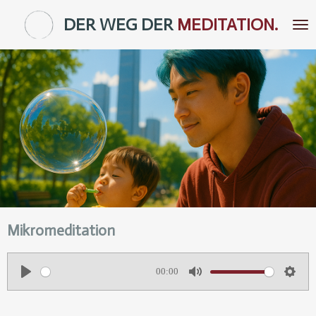
Zum
DER WEG DER
MEDITATION.
Hauptinhalt
springen
Mikromeditation
00:00
P
M
S
l
u
e