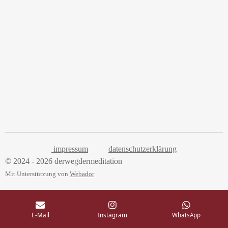
a
t
t
y
e
t
i
n
g
s
impressum
datenschutzerklärung
© 2024 - 2026 derwegdermeditation
Mit Unterstützung von
Webador
E-Mail
Instagram
WhatsApp